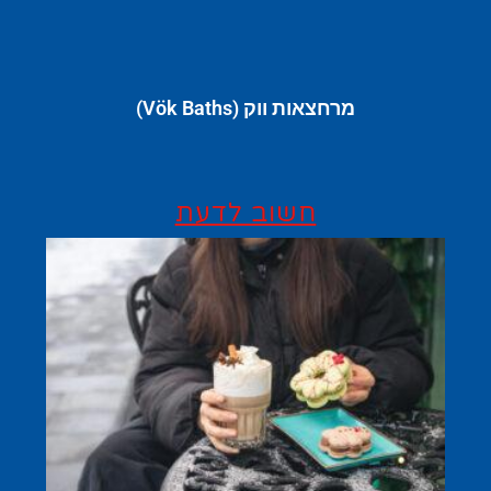
מרחצאות ווק (Vök Baths)
חשוב לדעת