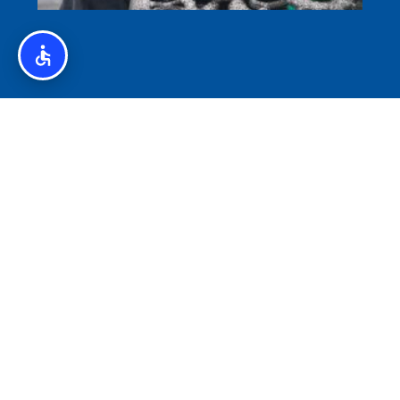
איסלנד לצליאקים – מדריך ללא גלוטן באיסלנד