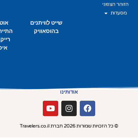
הזוהר הצפוני
מסעדות
שייט לוויתנים
אוט
בהוסאוויק
התייר
רייקי
איס
אודותינו
© כל הזכויות שמורות 2026 חברת Travelers.co.il