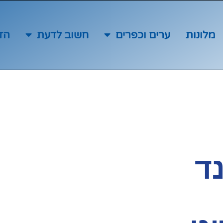
מלונות
ערים וכפרים
חשוב לדעת
הז
נד