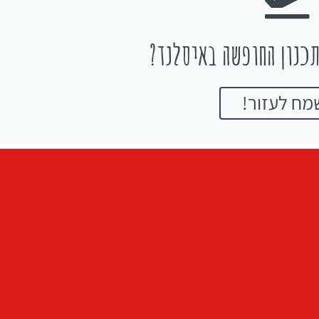
כנון החופשה באיסלנד?
מח לעזור!