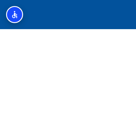
איסלנד לצליאקים – מדריך ללא גלוטן באיסלנד