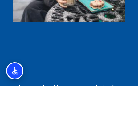
איסלנד לצליאקים – מדריך ללא גלוטן באיסלנד