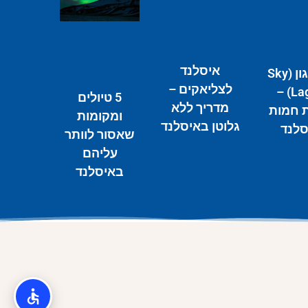
איסלנד
סקיי לגון (Sky
לצליאקים –
Lagoon) –
5 טיולים
מדריך ללא
ת חמות
ומקומות
גלוטן באיסלנד
סלנד
שאסור לוותר
עליהם
באיסלנד