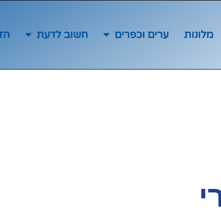
מלונות
ערים וכפרים
חשוב לדעת
הז
י