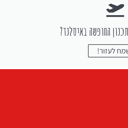
כנון החופשה באיסלנד?
מח לעזור!