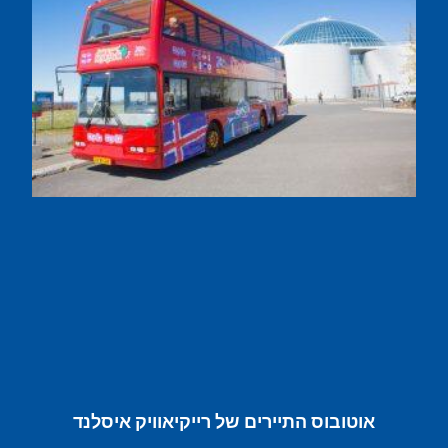
אוטובוס התיירים של רייקיאוויק איסלנד