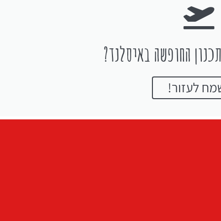
כנון החופשה באיסלנד?
מח לעזור!