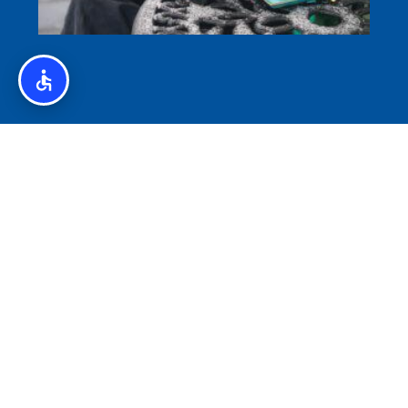
איסלנד לצליאקים – מדריך ללא גלוטן באיסלנד