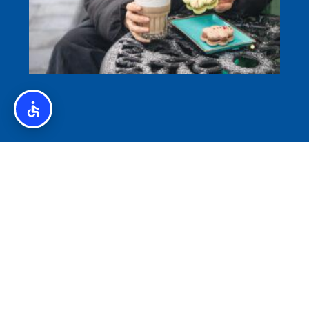
איסלנד לצליאקים – מדריך ללא גלוטן באיסלנד