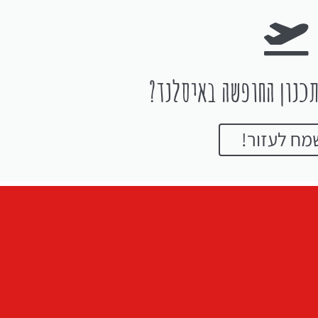
כנון החופשה באיסלנד?
מח לעזור!