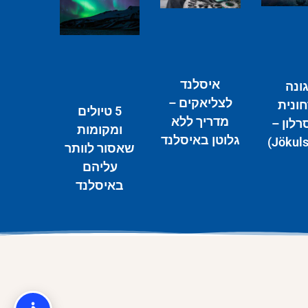
איסלנד
ונה
לצליאקים –
ונית
5 טיולים
מדריך ללא
רלון –
ומקומות
גלוטן באיסלנד
שאסור לוותר
עליהם
באיסלנד