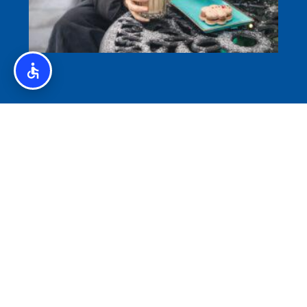
איסלנד לצליאקים – מדריך ללא גלוטן באיסלנד